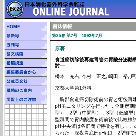
第25巻 第7号 1992年7月
原著
食道癌切除後再建胃管の胃酸分泌動態
討―
橋本 充右, 今村 正之, 嶋田 裕, 
京都大学第1外科
胸部食道癌切除術前の胃と術後再建
pHモニタリングを行った．全測定期
型），2型（中間型），3型（低酸型
型群間で胃内酸度を術前後で比較検
pH中央値は各群間で特徴を有し，こ
られた．深夜胃底部pHは1，2型群