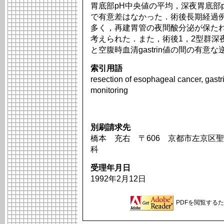
胃底部pH中央値の平均，深夜胃底部
で有意差はなかった．術後長期経過例
多く，再建胃管の夜間酸分泌が保た
考えられた．また，術後1，2型群深
と空腹時血清gastrin値の間の有意な
索引用語
resection of esophageal cancer, gastri
monitoring
別刷請求先
橋本 充右 〒606 京都市左京区聖
科
受理年月日
1992年2月12日
PDFを閲覧するため