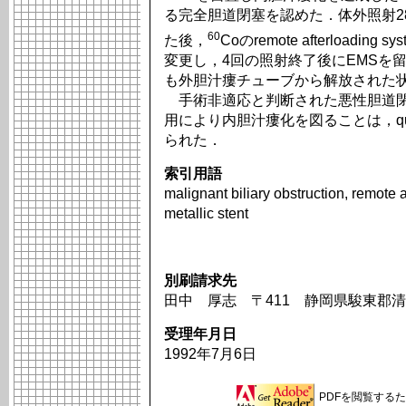
る完全胆道閉塞を認めた．体外照射2
60
た後，
Coのremote afterload
変更し，4回の照射終了後にEMSを
も外胆汁瘻チューブから解放された
手術非適応と判断された悪性胆道閉
用により内胆汁瘻化を図ることは，quali
られた．
索引用語
malignant biliary obstruction, remote
metallic stent
別刷請求先
田中 厚志 〒411 静岡県駿東郡清
受理年月日
1992年7月6日
PDFを閲覧するため