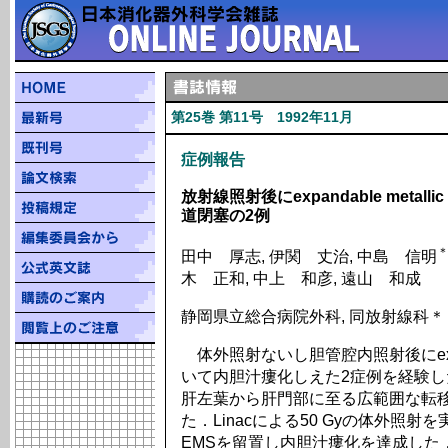
第25巻 第11号 1992年11月
症例報告
放射線照射後にexpandable metal
道閉塞の2例
田中 厚志, 伊関 丈治, 中島 信明
木 正和, 中上 和彦, 遠山 和成
静岡県立総合病院外科, 同放射線科＊
体外照射ないし胆管腔内照射後にexpandab
いて内胆汁瘻化しえた2症例を経験し
肝左葉から肝門部に至る広範囲な転
た．Linacによる50 Gyの体外照
EMSを留置し内胆汁瘻化を達成した