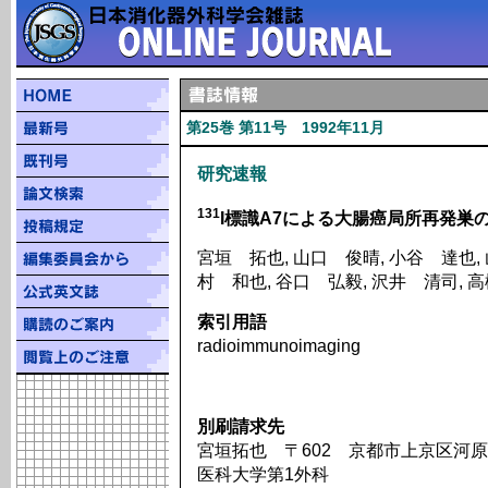
第25巻 第11号 1992年11月
研究速報
131
I標識A7による大腸癌局所再発巣のrad
宮垣 拓也, 山口 俊晴, 小谷 達也, 
村 和也, 谷口 弘毅, 沢井 清司, 
索引用語
radioimmunoimaging
別刷請求先
宮垣拓也 〒602 京都市上京区河原
医科大学第1外科