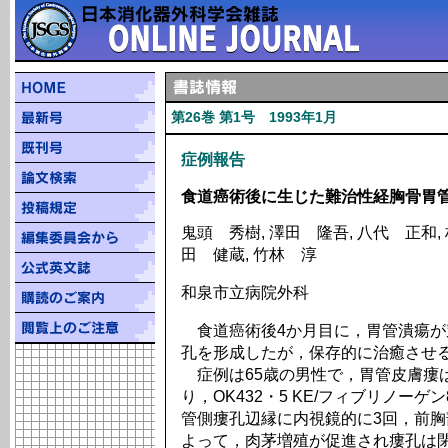
第26巻 第1号 1993年1月
症例報告
食道癌術後に生じた難治性経胸骨胃
鬼頭 秀樹, 澤田 隆吾, 八代 正和, 
田 健蔵, 竹林 淳
和泉市立病院外科
食道癌術後4か月目に，胃管潰瘍が
孔を形成したが，保存的に治癒させ
症例は65歳の男性で，胃管皮膚瘻
り，OK432・5 KE/フィブリノーゲ
管側瘻孔辺縁に内視鏡的に3回，前胸
よって，肉茅増殖が促進され瘻孔は