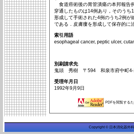
食道癌術後の胃管潰瘍の本邦報告例
穿通したものは14例あり，そのうち
形成して手術された4例のうち2例が
である．皮膚瘻を形成して保存的に
索引用語
esophageal cancer, peptic ulcer, cutan
別刷請求先
鬼頭 秀樹 〒594 和泉市府中町4-
受理年月日
1992年9月9日
PDFを閲覧するため
Copyright © 日本消化器外