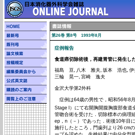
第26巻 第8号 1993年8月
症例報告
食道癌切除術後，再建胃管に発生し
福島 亘, 八木 雅夫, 坂本 浩也, 伊
三輪 晃一, 宮崎 逸夫
金沢大学第2外科
症例は64歳の男性で，昭和56年8
Stage I）にて右開胸開腹胸腹部
管吻合術を受けた．切除標本の病理
ep，n（－）であった．術後10年
施行したところ，門歯列より26 cmの再
ープを認めた．生検結果は中分化型