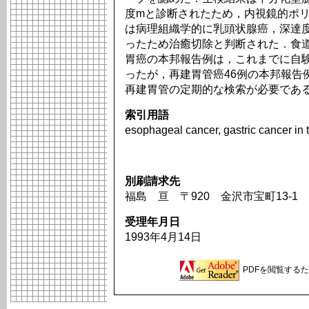
度mと診断されたため，内視鏡的ポ
は病理組織学的に乳頭状腺癌，深達
ったため治癒切除と判断された．食
胃癌の本邦報告例は，これまでに自
ったが，再建胃管癌46例の本邦報告
再建胃管の定期的な検索が必要であ
索引用語
esophageal cancer, gastric cancer in 
別刷請求先
福島 亘 〒920 金沢市宝町13-
受理年月日
1993年4月14日
PDFを閲覧するため