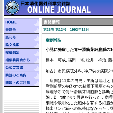
第26巻 第12号 1993年12月
症例報告
小児に発症した胃平滑筋芽細胞腫の1
橋本 可成, 福田 裕, 松井 祥治, 
加古川市民病院外科, 神戸労災病院外
症例は11歳の男児．主訴は嘔吐と
彎側前壁の約3 cmの粘膜下腫瘍か
病理診断で胃平滑筋芽細胞腫と診断
除，Billroth I法で再建を行っ
細胞や淡明化した胞体を有する細胞から
摘出リンパ節への転移はなかった．