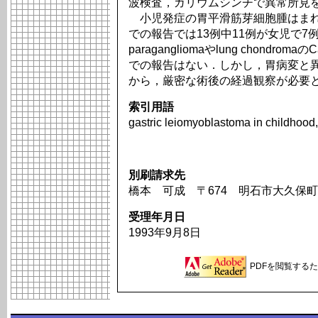
波検査，ガリウムシンチで異常所見
小児発症の胃平滑筋芽細胞腫はまれ
での報告では13例中11例が女児で7例にfuncti
paragangliomaやlung chondrom
での報告はない．しかし，胃病変と
から，厳密な術後の経過観察が必要
索引用語
gastric leiomyoblastoma in childhood,
別刷請求先
橋本 可成 〒674 明石市大久保町
受理年月日
1993年9月8日
PDFを閲覧するため