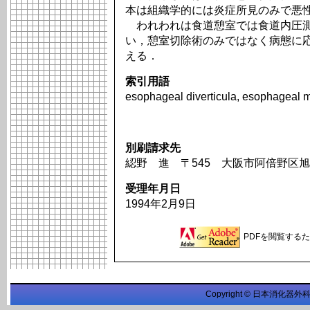
本は組織学的には炎症所見のみで悪
われわれは食道憩室では食道内圧測
い，憩室切除術のみではなく病態に
える．
索引用語
esophageal diverticula, esophageal moti
別刷請求先
綛野 進 〒545 大阪市阿倍野区旭
受理年月日
1994年2月9日
PDFを閲覧するため
Copyright © 日本消化器外