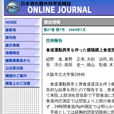
第27巻 第7号 1994年7月
症例報告
食道運動異常を伴った横隔膜上食道憩
綛野 進, 東野 正幸, 大杉 治司, 前
長 洋介, 前田 史一, 徳山 彰俊, 
大阪市立大学第2外科
食道運動異常と胃食道逆流を伴う横
良好な結果を得たので報告する．患者
て来院.上部消化管造影で下部食道に
食道内圧測定では憩室より上部の食
ず，24時間食道内pH測定では明ら
手術としては経胸的憩室切除術にBe