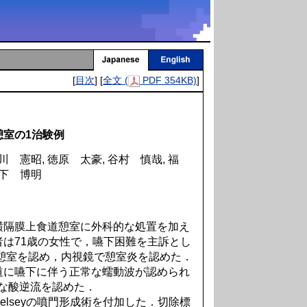
[
目次
] [
全文 (
PDF 354KB)
]
室の1治験例
川 憲昭, 徳原 太豪, 谷村 慎哉, 福
木下 博明
隔膜上食道憩室に外科的な処置を加え
は71歳の女性で，嚥下困難を主訴とし
憩室を認め，内視鏡で憩室炎を認めた．
道に嚥下に伴う正常な蠕動波が認められ
かな酸逆流を認めた．
lseyの噴門形成術を付加した．切除標