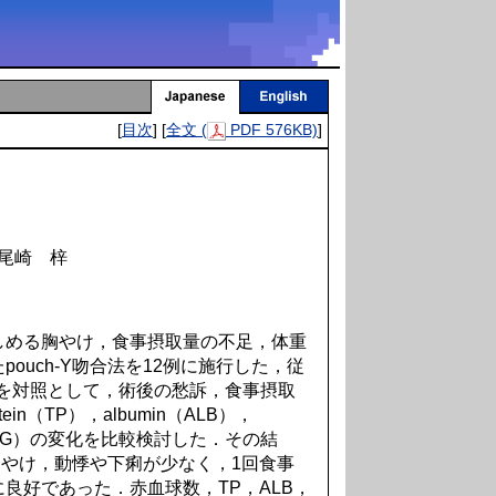
[
目次
] [
全文 (
PDF 576KB)
]
 尾崎 梓
める胸やけ，食事摂取量の不足，体重
ouch-Y吻合法を12例に施行した，従
5例を対照として，術後の愁訴，食事摂取
ein（TP），albumin（ALB），
eride（TG）の変化を比較検討した．その結
て胸やけ，動悸や下痢が少なく，1回食事
良好であった．赤血球数，TP，ALB，