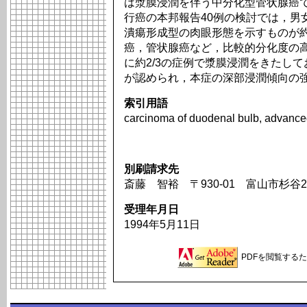
は漿膜浸潤を伴う中分化型管状腺癌
行癌の本邦報告40例の検討では，男女
潰瘍形成型の肉眼形態を示すものが約
癌，管状腺癌など，比較的分化度の
に約2/3の症例で漿膜浸潤をきたして
が認められ，本症の深部浸潤傾向の
索引用語
carcinoma of duodenal bulb, advance
別刷請求先
斎藤 智裕 〒930-01 富山市杉谷
受理年月日
1994年5月11日
PDFを閲覧するため