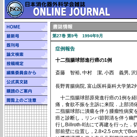
第27巻 第9号 1994年9月
症例報告
十二指腸球部進行癌の1例
斎藤 智裕, 中村 潔, 小西 義男, 
長野胃腸病院, 富山医科薬科大学第2
十二指腸球部原発進行癌の1例を経
痛，食欲不振を主訴に来院．上部消
二指腸球部に潰瘍を伴う腫瘤性病変
癌と診断し，リンパ節郭清を伴う幽
行しBillroth-II法にて再建を行
部前壁に位置し，2.8×2.5 cm大でB