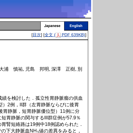
[
目次
] [
全文 (
PDF 639KB)
]
大浦 慎祐, 児島 邦明, 深澤 正樹, 別
成績を検討した．孤立性胃静脈瘤の供血
）2例，II群（左胃静脈ならびに後胃
（後胃静脈，短胃静脈優位型）11例に分
胃静脈の関与するIII群症例が57.9％
胃腎短絡路は19例中18例認められた．
の下大静脈血NH
値の差異をみると，
3