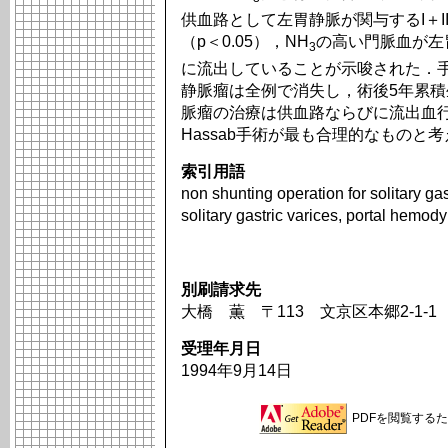
供血路として左胃静脈が関与するI＋I
（p＜0.05），NH
の高い門脈血が左
3
に流出していることが示唆された．手
静脈瘤は全例で消失し，術後5年累積生
脈瘤の治療は供血路ならびに流出血
Hassab手術が最も合理的なものと
索引用語
non shunting operation for solitary g
solitary gastric varices, portal hemody
別刷請求先
大橋 薫 〒113 文京区本郷2-1-
受理年月日
1994年9月14日
PDFを閲覧するため