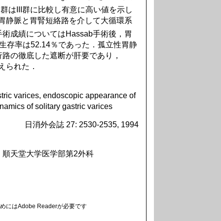
I群はIII群に比較し有意に高い値を示し
胃静脈と胃腎短絡路を介して大循環系
術成績についてはHassab手術後，胃
存率は52.14％であった．孤立性胃静
行路の徹底した遮断が肝要であり，
考えられた．
astric varices, endoscopic appearance of
namics of solitary gastric varices
日消外会誌 27: 2530-2535, 1994
1 順天堂大学医学部第2外科
にはAdobe Readerが必要です