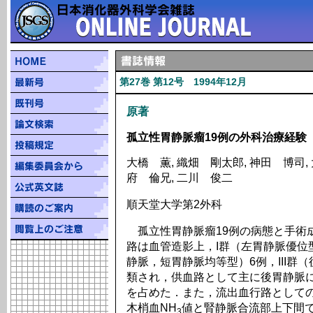
第27巻 第12号 1994年12月
原著
孤立性胃静脈瘤19例の外科治療経験
大橋 薫, 織畑 剛太郎, 神田 博司, 
府 倫兄, 二川 俊二
順天堂大学第2外科
孤立性胃静脈瘤19例の病態と手術
路は血管造影上，I群（左胃静脈優位型
静脈，短胃静脈均等型）6例，III群
類され，供血路として主に後胃静脈に短
を占めた．また，流出血行路としての
木梢血NH
値と腎静脈合流部上下間で
3