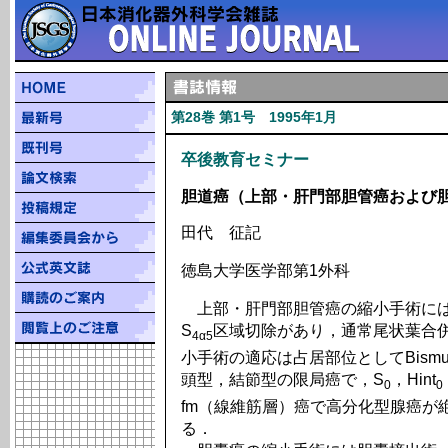
第28巻 第1号 1995年1月
卒後教育セミナー
胆道癌（上部・肝門部胆管癌および
田代 征記
徳島大学医学部第1外科
上部・肝門部胆管癌の縮小手術には
S
区域切除があり，通常尾状葉合
4α5
小手術の適応は占居部位としてBismut
頭型，結節型の限局癌で，S
，Hint
0
0
fm（線維筋層）癌で高分化型腺癌が
る．