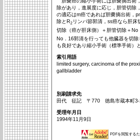
胆嚢癌の縮小手術には胆嚢摘出術，
除があり，進展度に応じ，胆管切除
の適応はm癌であれば胆嚢摘出術，p
除とR
リンパ節郭清，ss癌なら肝
2
切除（癌が肝床側）＋胆管切除＋No．
No．16郭清を行っても他臓器を切
も良好であり縮小手術（標準手術）
索引用語
limited surgery, carcinoma of the prox
gallbladder
別刷請求先
田代 征記 〒770 徳島市蔵本町3-
受理年月日
1994年11月9日
PDFを閲覧するため