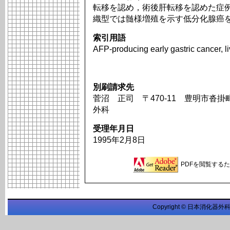
転移を認め，術後肝転移を認めた症
織型では髄様増殖を示す低分化腺癌
索引用語
AFP-producing early gastric cancer, l
別刷請求先
菅沼 正司 〒470-11 豊明市沓掛
外科
受理年月日
1995年2月8日
PDFを閲覧するため
Copyright © 日本消化器外