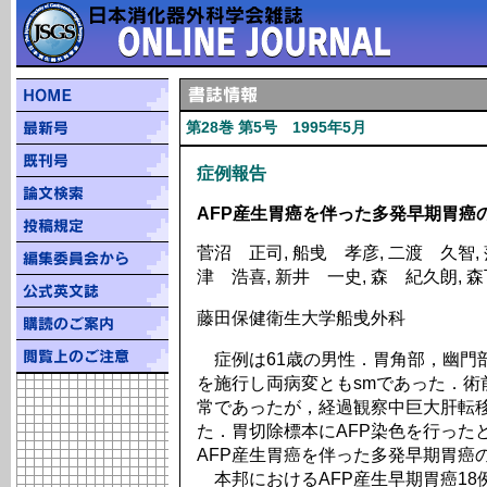
第28巻 第5号 1995年5月
症例報告
AFP産生胃癌を伴った多発早期胃癌
菅沼 正司, 船曵 孝彦, 二渡 久智, 
津 浩喜, 新井 一史, 森 紀久朗, 
藤田保健衛生大学船曵外科
症例は61歳の男性．胃角部，幽門
を施行し両病変ともsmであった．術
常であったが，経過観察中巨大肝転移
た．胃切除標本にAFP染色を行った
AFP産生胃癌を伴った多発早期胃癌
本邦におけるAFP産生早期胃癌18