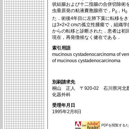
状結腸および十二指腸の合併切除術
虫垂原発の粘液嚢胞腺癌で，P
，H
0
0
た．術後4年目に左肺下葉に転移を
は3×2×2 cmの孤立性腫瘍で，組
からの転移と診断された．患者は初回
現在，再発徴候なく健在である．
索引用語
mucinous cystadenocarcinoma of ver
of mucinous cystadenocarcinoma
別刷請求先
桐山 正人 〒920-02 石川県河
化器外科
受理年月日
1995年2月8日
PDFを閲覧するため