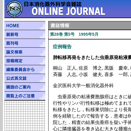
第28巻 第5号 1995年5月
症例報告
肺転移再発をきたした虫垂原発粘液嚢
桐山 正人, 佐原 博之, 黒阪 慶幸,
斉藤 人志, 小坂 健夫, 喜多 一郎,
金沢医科大学一般消化器外科
虫垂原発の粘液嚢胞腺癌はときに破
行性やリンパ行性転移は極めてまれ
転移をきたし，転移巣切除により長
例を経験したので報告する．患者は6
院した．精査の結果虫垂癌を疑い手
心に隣接臓器を巻き込む大きな腫瘤