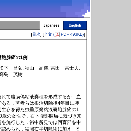
[
目次
] [
全文 (
PDF 493KB)
]
胞腺癌の1例
 松下 昌弘, 秋山 高儀, 冨田 冨士夫,
 高島 茂樹
れて腹膜偽粘液嚢種を形成するが，血
である．著者らは根治切除後4年目に肺
期生存を得た虫垂原発粘液嚢胞腺癌の1
0歳の女性で，右下腹部腫瘤に気づき来
術を施行した．術中所見では回盲部を中
が認められ，結腸右半切除術に加え，S