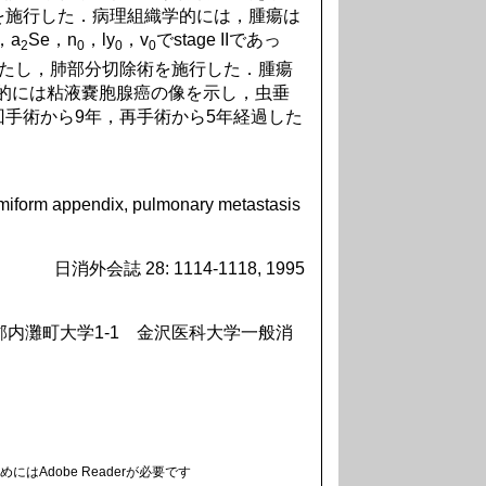
を施行した．病理組織学的には，腫瘍は
，a
Se，n
，ly
，v
でstage IIであっ
2
0
0
0
きたし，肺部分切除術を施行した．腫瘍
織学的には粘液嚢胞腺癌の像を示し，虫垂
手術から9年，再手術から5年経過した
miform appendix, pulmonary metastasis
日消外会誌 28: 1114-1118, 1995
北郡内灘町大学1-1 金沢医科大学一般消
にはAdobe Readerが必要です