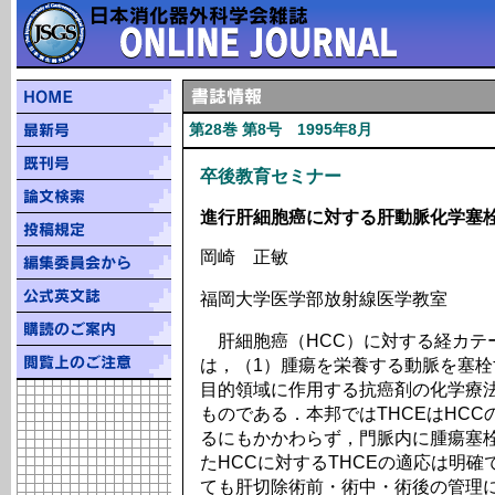
第28巻 第8号 1995年8月
卒後教育セミナー
進行肝細胞癌に対する肝動脈化学塞
岡崎 正敏
福岡大学医学部放射線医学教室
肝細胞癌（HCC）に対する経カテー
は，（1）腫瘍を栄養する動脈を塞栓
目的領域に作用する抗癌剤の化学療
ものである．本邦ではTHCEはHC
るにもかかわらず，門脈内に腫瘍塞栓
たHCCに対するTHCEの適応は明確
ても肝切除術前・術中・術後の管理に