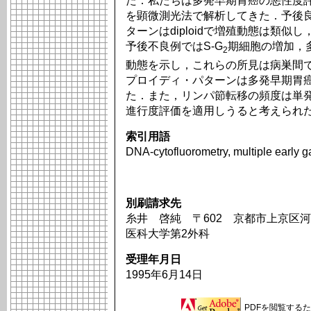
た．私たちは多発早期胃癌の悪性度
を顕微測光法で解析してきた．予後良
ターンはdiploidで増殖動態は類
予後不良例ではS-G
期細胞の増加，
2
動態を示し，これらの所見は病巣間で
プロイディ・パターンは多発早期胃
た．また，リンパ節転移の頻度は単
進行度評価を適用しうると考えられ
索引用語
DNA-cytofluorometry, multiple early ga
別刷請求先
糸井 啓純 〒602 京都市上京区河
医科大学第2外科
受理年月日
1995年6月14日
PDFを閲覧するため