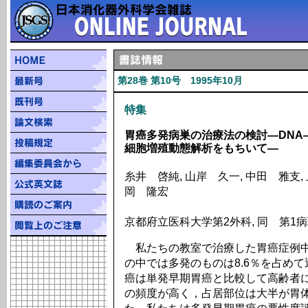
第28巻 第10号 1995年10月
特集
胃癌多発病巣の治療法の検討―DNA
細胞増殖動態解析をもちいて―
糸井 啓純, 山岸 久一, 中田 雅支,
岡 隆宏
京都府立医科大学第2外科, 同 第1
私たちの教室で治療した胃癌症例中で
の中では多発のものは8.6％を占め
癌は単発早期胃癌と比較して高齢者
の頻度が高く，占居部位は大半が胃