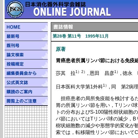
第28巻 第11号 1995年11月
原著
胃癌患者所属リンパ節における免疫
1）2）
1）
莎其 拉
, 恩田 昌彦
, 徳永
1）
日本医科大学第1外科
, 同 第2病
担癌患者の局所免疫能を検討するた
胃の所属リンパ節を用い，Tリンパ球
トの分布およびS-100陽性樹状細
パ節においてはTリンパ球の減少，B
樹状細胞数の減少や形態学的変化が
索では，転移陽性リンパ節においてC