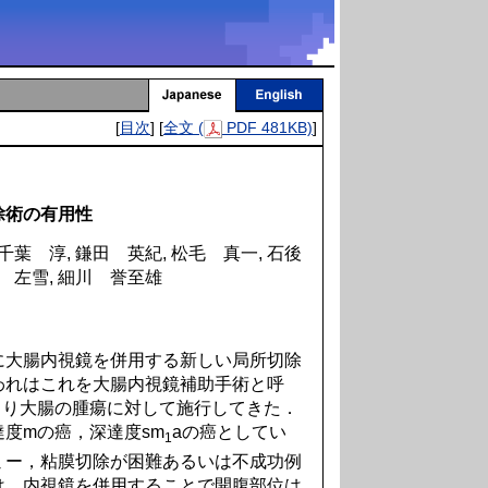
[
目次
] [
全文 (
PDF 481KB)
]
除術の有用性
千葉 淳, 鎌田 英紀, 松毛 真一, 石後
崎 左雪, 細川 誉至雄
大腸内視鏡を併用する新しい局所切除
われはこれを大腸内視鏡補助手術と呼
月より大腸の腫瘍に対して施行してきた．
度mの癌，深達度sm
aの癌としてい
1
ミー，粘膜切除が困難あるいは不成功例
は，内視鏡を併用することで開腹部位は