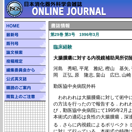
第29巻 第3号 1996年3月
臨床経験
大腸腫瘍に対する内視鏡補助局所切
河島 秀昭, 平尾 雅紀, 樫山 基矢, 
岡 正弘, 原 隆志, 畠山 広巳, 山
勤医協中央病院外科
われわれは大腸腫瘍に対して術中に
の方法を行ったので報告する．われ
び，勤医協中央病院にて1995年2
本術式の適応は良性の大腸腫瘍，深達
る．さらに内視鏡によるポリペクト
に対して行っている．本術式の特徴