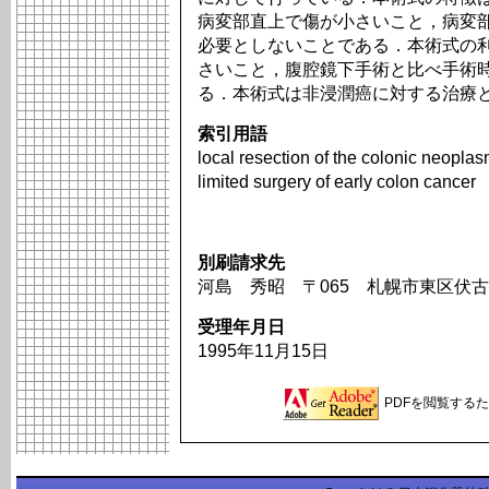
病変部直上で傷が小さいこと，病変
必要としないことである．本術式の
さいこと，腹腔鏡下手術と比べ手術
る．本術式は非浸潤癌に対する治療
索引用語
local resection of the colonic neoplas
limited surgery of early colon cancer
別刷請求先
河島 秀昭 〒065 札幌市東区伏古1
受理年月日
1995年11月15日
PDFを閲覧するため