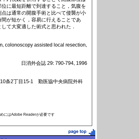
部位に最短距離で到達すること，気腹を
利点は通常の開腹手術と比べて侵襲が小
時間が短かく，容易に行えることであ
として大変適した術式と思われた．
m, colonoscopy assisted local resection,
日消外会誌 29: 790-794, 1996
0条2丁目15-1 勤医協中央病院外科
にはAdobe Readerが必要です