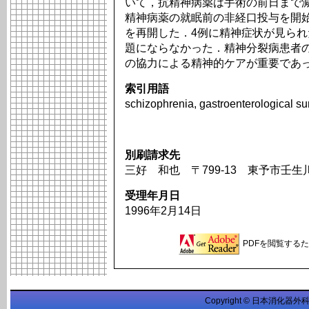
いて，抗精神病薬は手術の前日まで
精神病薬の就眠前の非経口投与を開
を再開した．4例に精神症状が見ら
題にならなかった．精神分裂病患者
の協力による精神的ケアが重要であ
索引用語
schizophrenia, gastroenterological su
別刷請求先
三好 和也 〒799-13 東予市壬生
受理年月日
1996年2月14日
PDFを閲覧するため
Copyright © 日本消化器外