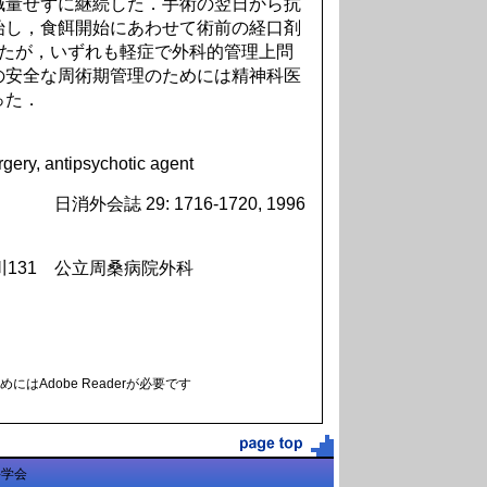
減量せずに継続した．手術の翌日から抗
始し，食餌開始にあわせて術前の経口剤
れたが，いずれも軽症で外科的管理上問
の安全な周術期管理のためには精神科医
った．
rgery, antipsychotic agent
日消外会誌 29: 1716-1720, 1996
川131 公立周桑病院外科
にはAdobe Readerが必要です
科学会