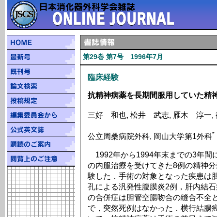
第29巻 第7号 1996年7月
臨床経験
抗精神病薬を長期間服用していた精
三好 和也, 松井 武志, 雁木 淳一,
*
公立周桑病院外科, 岡山大学第1外科
1992年から1994年末までの3年
の内服治療を受けてきた8例の精神
験した．手術の対象となった疾患は胆
孔による汎発性腹膜炎2例，肝内結石
の合併症は胆管空腸吻合の縫合不全
で，突然死例はなかった．横行結腸