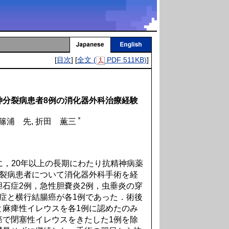
[
目次
] [
全文 (
PDF 511KB)
]
神分裂病患者8例の消化器外科治療経験
＊
 篠浦 先, 折田 薫三
間に，20年以上の長期にわたり抗精神病薬
分裂病患者について消化器外科手術を経
石症2例，急性胆嚢炎2例，虫垂炎の穿
症と横行結腸癌が各1例であった．術後
と麻痺性イレウスを各1例に認めたのみ
癌で閉塞性イレウスをきたした1例を除