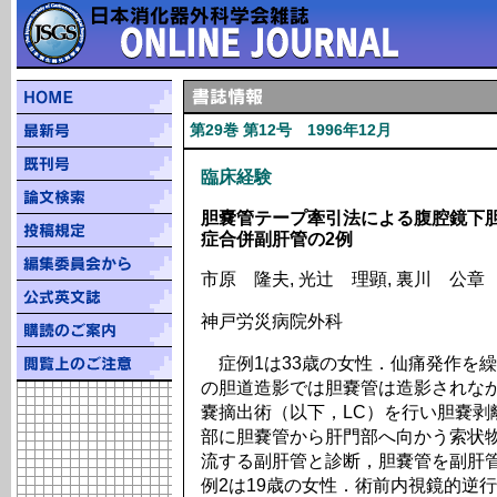
第29巻 第12号 1996年12月
臨床経験
胆嚢管テープ牽引法による腹腔鏡下
症合併副肝管の2例
市原 隆夫, 光辻 理顕, 裏川 公章
神戸労災病院外科
症例1は33歳の女性．仙痛発作を
の胆道造影では胆嚢管は造影されな
嚢摘出術（以下，LC）を行い胆嚢剥離
部に胆嚢管から肝門部へ向かう索状
流する副肝管と診断，胆嚢管を副肝
例2は19歳の女性．術前内視鏡的逆