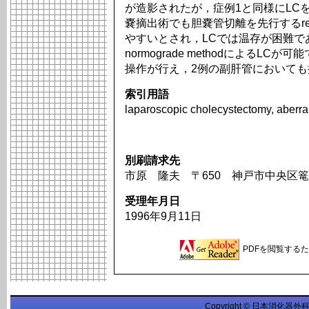
が造影されたが，症例1と同様にLC
嚢摘出術でも胆嚢管切離を先行するretro
やすいとされ，LCでは温存が困難で
normograde methodによるLC
操作が行え，2例の副肝管において
索引用語
laparoscopic cholecystectomy, aberran
別刷請求先
市原 隆夫 〒650 神戸市中央区篭池
受理年月日
1996年9月11日
PDFを閲覧するため
Copyright © 日本消化器外