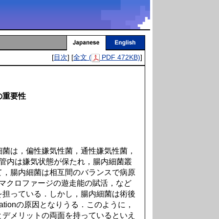
[
目次
] [
全文 (
PDF 472KB)
]
の重要性
菌は，偏性嫌気性菌，通性嫌気性菌，
腸管内は嫌気状態が保たれ，腸内細菌叢
て，腸内細菌は相互間のバランスで病原
，マクロファージの遊走能の賦活，など
を担っている．しかし，腸内細菌は術後
slocationの原因となりうる．このように，
とデメリットの両面を持っているといえ