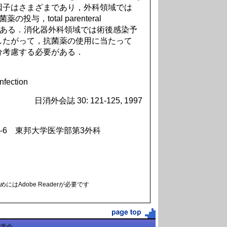
因子はさまざまであり，外科領域では
菌薬の投与，total parenteral
が重要である．消化器外科領域では術後感染予
したがって，抗菌薬の使用に当たって
分考慮する必要がある．
infection
日消外会誌 30: 121-125, 1997
7-6 東邦大学医学部第3外科
にはAdobe Readerが必要です
科学会