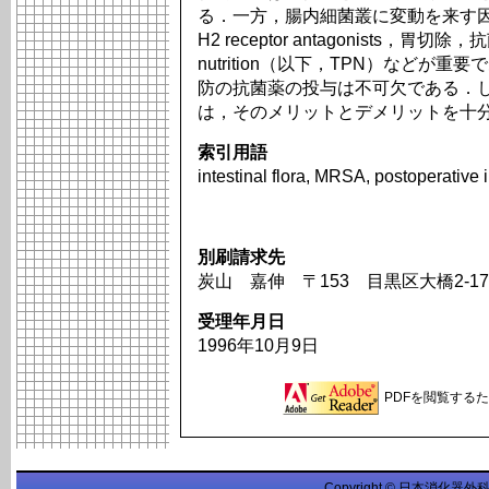
る．一方，腸内細菌叢に変動を来す
H2 receptor antagonists，胃切除，抗
nutrition（以下，TPN）など
防の抗菌薬の投与は不可欠である．
は，そのメリットとデメリットを十
索引用語
intestinal flora, MRSA, postoperative 
別刷請求先
炭山 嘉伸 〒153 目黒区大橋2-1
受理年月日
1996年10月9日
PDFを閲覧するため
Copyright © 日本消化器外