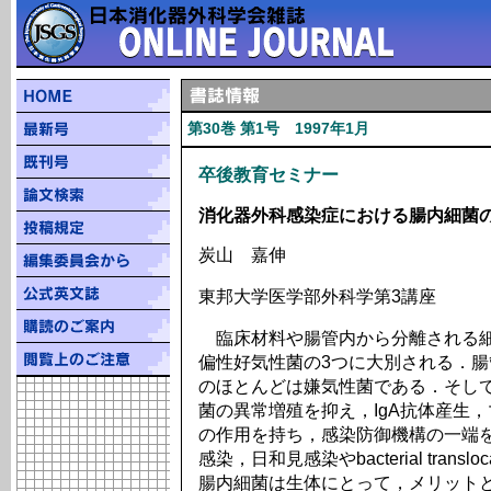
第30巻 第1号 1997年1月
卒後教育セミナー
消化器外科感染症における腸内細菌
炭山 嘉伸
東邦大学医学部外科学第3講座
臨床材料や腸管内から分離される細
偏性好気性菌の3つに大別される．
のほとんどは嫌気性菌である．そし
菌の異常増殖を抑え，IgA抗体産生
の作用を持ち，感染防御機構の一端
感染，日和見感染やbacterial tran
腸内細菌は生体にとって，メリット