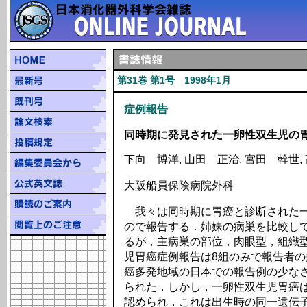
第31巻 第1号 1998年1月
症例報告
同時期に発見された一卵性双生児の
下向 博洋, 山田 正治, 宮田 幹世,
大阪船員保険病院外科
我々は同時期に胃癌と診断された一
ので報告する．姉妹の病巣を比較し
るが，主病巣の部位，肉眼型，組織
児胃癌症例報告は8組のみで報告者
癌多発地域の日本での報告例の少な
られた．しかし，一卵性双生児胃癌
認められ，これは出生時の同一遺伝