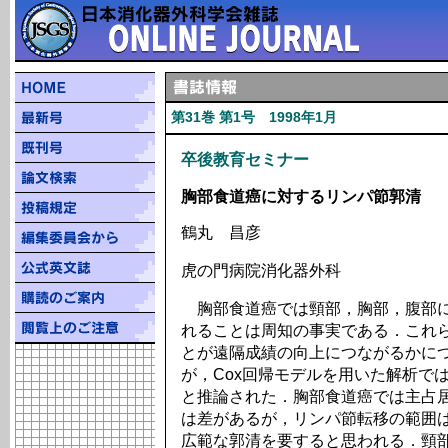
第31巻 第1号 1998年1月
卒後教育セミナー
胸部食道癌に対するリンパ節郭清
鶴丸 昌彦
虎の門病院消化器外科
胸部食道癌では頸部，胸部，腹部に
れることは周知の事実である．これ
とが遠隔成績の向上につながるかに
が，Cox回帰モデルを用いた解析で
と推論された．胸部食道癌では主占
は差があるが，リンパ節転移の範囲
広範な郭清を要すると思われる．頸