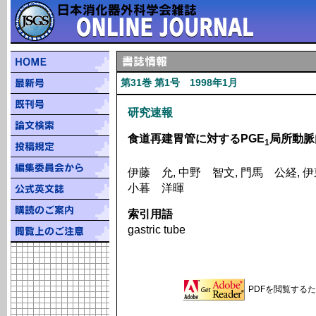
第31巻 第1号 1998年1月
研究速報
食道再建胃管に対するPGE
局所動脈
1
伊藤 允, 中野 智文, 門馬 公経, 
小暮 洋暉
索引用語
gastric tube
PDFを閲覧するため