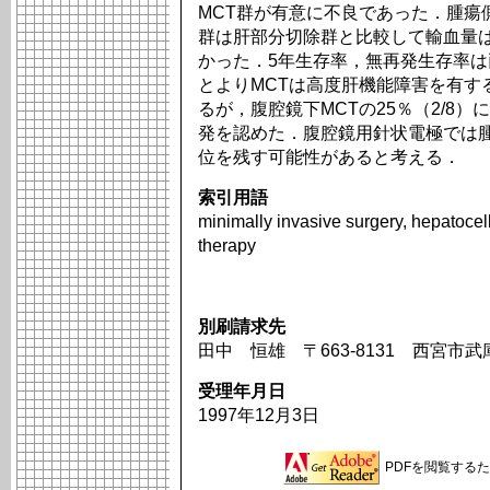
MCT群が有意に不良であった．腫瘍
群は肝部分切除群と比較して輸血量
かった．5年生存率，無再発生存率
とよりMCTは高度肝機能障害を有す
るが，腹腔鏡下MCTの25％（2/8
発を認めた．腹腔鏡用針状電極では腫
位を残す可能性があると考える．
索引用語
minimally invasive surgery, hepatoce
therapy
別刷請求先
田中 恒雄 〒663-8131 西宮市
受理年月日
1997年12月3日
PDFを閲覧するため