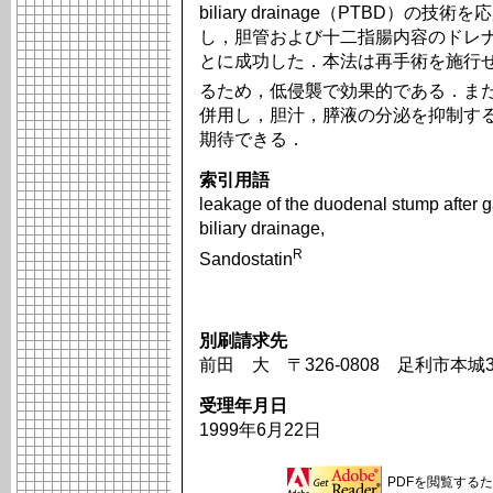
biliary drainage（PTBD
し，胆管および十二指腸内容のドレ
とに成功した．本法は再手術を施行
るため，低侵襲で効果的である．またoctreoti
併用し，胆汁，膵液の分泌を抑制す
期待できる．
索引用語
leakage of the duodenal stump after 
biliary drainage,
R
Sandostatin
別刷請求先
前田 大 〒326-0808 足利市本城
受理年月日
1999年6月22日
PDFを閲覧するため