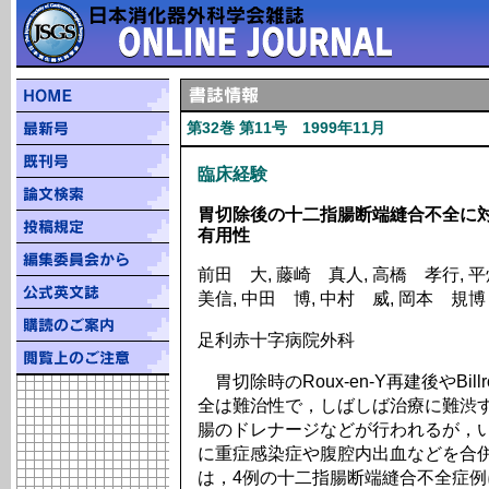
第32巻 第11号 1999年11月
臨床経験
胃切除後の十二指腸断端縫合不全に
有用性
前田 大, 藤崎 真人, 高橋 孝行, 
美信, 中田 博, 中村 威, 岡本 規博
足利赤十字病院外科
胃切除時のRoux-en-Y再建後やBil
全は難治性で，しばしば治療に難渋
腸のドレナージなどが行われるが，
に重症感染症や腹腔内出血などを合
は，4例の十二指腸断端縫合不全症例に対してpe