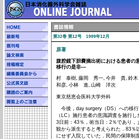
第32巻 第12号 1999年12月
原著
腹腔鏡下胆嚢摘出術における患者の意識―
移行の是非―
村 泰樹, 藤岡 秀一, 今井 貴, 鈴
和彦, 小林 進, 山崎 洋次
東京慈恵会医科大学外科
今後，day surgery（DS）へ
（LC）施行患者の意識調査を施行し
3日前：43％，術当日：2％であり
観から派生すると考えられた．83％
にせず入院していた．民間の保障制度