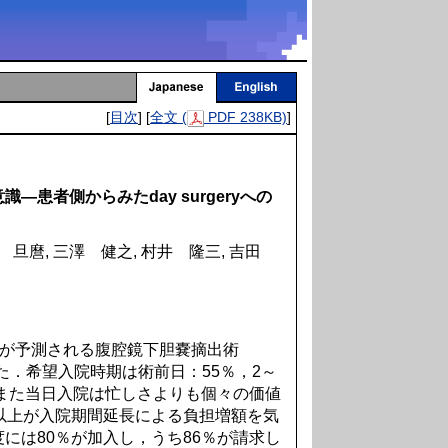
[
目次
] [
全文 (
PDF 238KB)
]
患者側からみたday surgeryへの
木 旦麿, 三澤 健之, 村井 隆三, 吉田
の移行が予測される腹腔鏡下胆嚢摘出術
た．希望入院時期は術前日：55％，2～
，また当日入院は忙しさよりも個々の価値
以上が入院期間延長による負担増額を気
には80％が加入し，うち86％が請求し