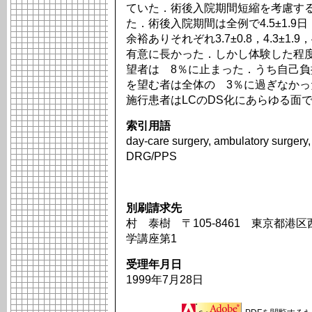
ていた．術後入院期間短縮を考慮す
た．術後入院期間は全例で4.5±1.
余裕ありそれぞれ3.7±0.8，4.3±1.9
有意に長かった．しかし体験した程度
望者は 8％に止まった．うち自己
を望む者は全体の 3％に過ぎなか
施行患者はLCのDS化にあらゆる面
索引用語
day-care surgery, ambulatory surgery
DRG/PPS
別刷請求先
村 泰樹 〒105-8461 東京都港区
学講座第1
受理年月日
1999年7月28日