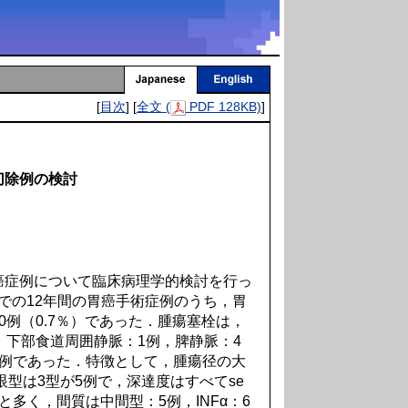
[
目次
] [
全文 (
PDF 128KB)
]
切除例の検討
症例について臨床病理学的検討を行っ
年までの12年間の胃癌手術症例のうち，胃
0例（0.7％）であった．腫瘍塞栓は，
，下部食道周囲静脈：1例，脾静脈：4
1例であった．特徴として，腫瘍径の大
肉眼型は3型が5例で，深達度はすべてse
多く，間質は中間型：5例，INFα：6