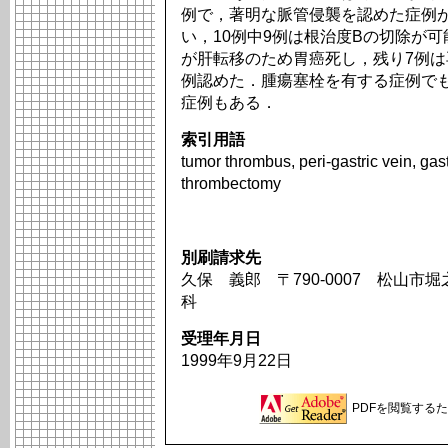
例で，著明な脈管侵襲を認めた症例
い，10例中9例は根治度Bの切除が
が肝転移のため胃癌死し，残り7例は
例認めた．腫瘍塞栓を有する症例で
症例もある．
索引用語
tumor thrombus, peri-gastric vein, gas
thrombectomy
別刷請求先
久保 義郎 〒790-0007 松山市
科
受理年月日
1999年9月22日
PDFを閲覧するため