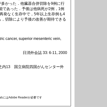
が多かった．他臓器合併切除を9例に行
可能であった．予後は他病死が2例，1例
再発なく生存中で，5年以上生存例も4
も，切除により予後の改善が期待できる
tric cancer, superior mesenteric vein,
日消外会誌 33: 6-11, 2000
堀之内13 国立病院四国がんセンター外
にはAdobe Readerが必要です