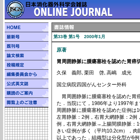
第33巻 第1号 2000年1月
原著
胃周囲静脈に腫瘍塞栓を認めた胃癌
久保 義郎, 栗田 啓, 高嶋 成光
国立病院四国がんセンター外科
胃周囲静脈に腫瘍塞栓を認めた胃癌
た．当院にて，1986年より1997
周囲静脈に腫瘍塞栓を認めた症例は1
左胃静脈：2例，右胃大網静脈：2例
例，右胃大網静脈→上腸間膜静脈：
きい症例が多く（平均10.2cm），
以上であった．組織型は分化型が6例と