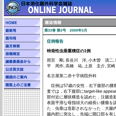
第33巻 第3号 2000年3月
症例報告
特発性虫垂重積症の1例
雨宮 剛, 長谷川 洋, 小木曽 清二, 
平 周作, 高橋 祐, 上原 圭介, 宮
名古屋第二赤十字病院外科
症例は57歳の女性．右下腹部の腫
査では，右下腹部にtarget-like ap
部付近に層状構造を認めた．注腸造
表面平滑な母指頭大の細長い腫瘤を
た．虫垂は造影されなかった．大腸
腸内腔に突出し，先端に開口部を有