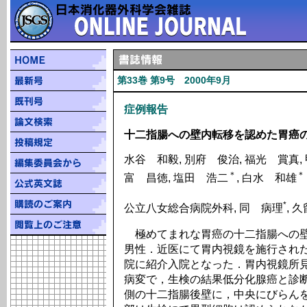
第33巻 第9号 2000年9月
症例報告
十二指腸への壁内転移を認めた胃癌の
水谷 和毅, 別府 俊治, 福光 賞真, 
＊
＊
富 昌徳, 塩田 浩二
, 白水 和雄
*
公立八女総合病院外科, 同 病理
, 
極めてまれな胃癌の十二指腸への壁
男性．近医にて胃内視鏡を施行され
院に紹介入院となった．胃内視鏡所
病変で，生検の結果低分化腺癌と診断
側の十二指腸後壁に，中央にびらん