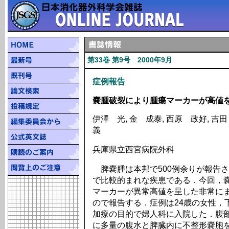
第33巻 第9号 2000年9月
症例報告
嚢腫破裂により腫瘍マーカーが高値
伊澤 光, 金 成泰, 西原 政好, 吉田
義
兵庫県立西宮病院外科
脾嚢腫は本邦で500例余りが報告さ
で比較的まれな疾患である．今回，
マーカーが異常高値を呈した非常に
ので報告する．症例は24歳の女性，
加療の目的で婦人科に入院した．腹部
に多量の腹水と脾臓内に不整形嚢胞