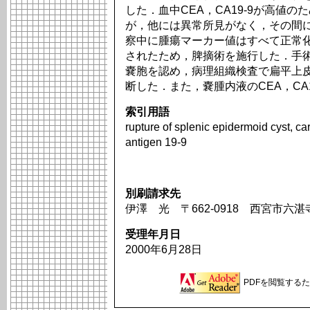
した．血中CEA，CA19-9が高値
が，他には異常所見がなく，その間
察中に腫瘍マーカー値はすべて正常
されたため，脾摘術を施行した．手術
嚢胞を認め，病理組織検査で扁平上
断した．また，嚢腫内液のCEA，CA
索引用語
rupture of splenic epidermoid cyst, c
antigen 19-9
別刷請求先
伊澤 光 〒662-0918 西宮市六
受理年月日
2000年6月28日
PDFを閲覧するため