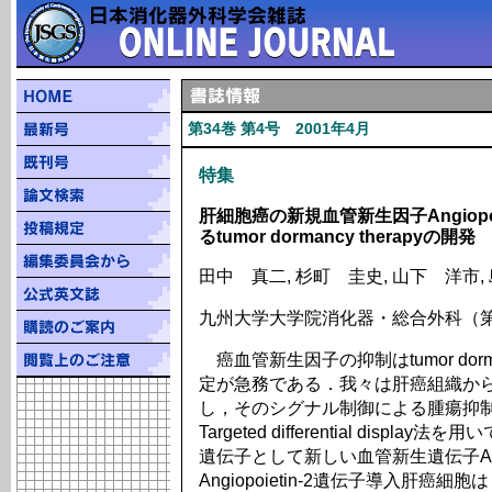
第34巻 第4号 2001年4月
特集
肝細胞癌の新規血管新生因子Angiopo
るtumor dormancy therapyの開発
田中 真二, 杉町 圭史, 山下 洋市,
九州大学大学院消化器・総合外科（第
癌血管新生因子の抑制はtumor do
定が急務である．我々は肝癌組織か
し，そのシグナル制御による腫瘍抑
Targeted differential di
遺伝子として新しい血管新生遺伝子Angi
Angiopoietin-2遺伝子導入肝