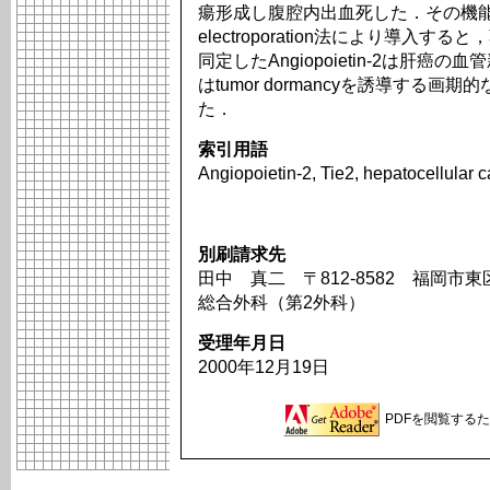
瘍形成し腹腔内出血死した．その機能抑
electroporation法により導
同定したAngiopoietin-2は肝
はtumor dormancyを誘導する
た．
索引用語
Angiopoietin-2, Tie2, hepatocellular 
別刷請求先
田中 真二 〒812-8582 福岡市
総合外科（第2外科）
受理年月日
2000年12月19日
PDFを閲覧するため