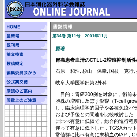
第34巻 第11号 2001年11月
原著
胃癌患者血清のCTLL-2増殖抑制活
石原 和浩, 杉山 保幸, 国枝 克行,
岐阜大学医学部第2外科
目的：胃癌200例を対象に，術前未治
胞株の増殖に及ぼす影響（T-cell growth
し，臨床病理学的因子や各種免疫パ
および予後との関連を比較検討した．
に比べ有意に低値で，総合的進行程
伴って有意に低下した．TGSAカット
常値群に比べ有意に末梢血のIAP，C