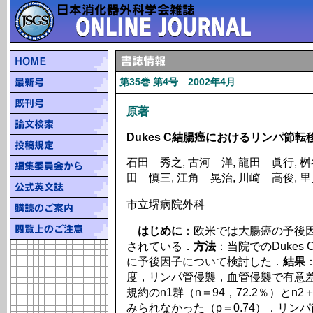
第35巻 第4号 2002年4月
原著
Dukes C結腸癌におけるリンパ節
石田 秀之, 古河 洋, 龍田 眞行, 桝
田 慎三, 江角 晃治, 川崎 高俊, 
市立堺病院外科
はじめに
：欧米では大腸癌の予後
されている．
方法
：当院でのDukes 
に予後因子について検討した．
結果
度，リンパ管侵襲，血管侵襲で有意
規約のn1群（n＝94，72.2％）とn2
みられなかった（p＝0.74）．リンパ