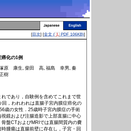
[
目次
] [
全文 (
PDF 106KB)
]
癌化の1例
 塚原 康生, 柴田 高, 福島 幸男, 秦
 正樹
れであり，自験例を含めてこれまで世
今回，われわれは直腸子宮内膜症癌化の
56歳の女性．25歳時子宮内膜症の手術
内視鏡および注腸造影で上部直腸に中心
骨盤CTおよびMRIでは直腸間質内の嚢
腹時腫瘍は直腸前壁に存在し，子宮・回