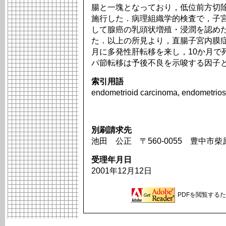
腸と一塊となっており，低位前方切
施行した．病理組織学的検査で，子
して腺癌の乳頭状増殖・浸潤を認め
た．以上の所見より，直腸子宮内膜
月に多発性肝転移を来し，10か月で
パ節転移は予後不良を示唆する因子
索引用語
endometrioid carcinoma, endometrios
別刷請求先
池田 公正 〒560-0055 豊中市柴
受理年月日
2001年12月12日
PDFを閲覧するため