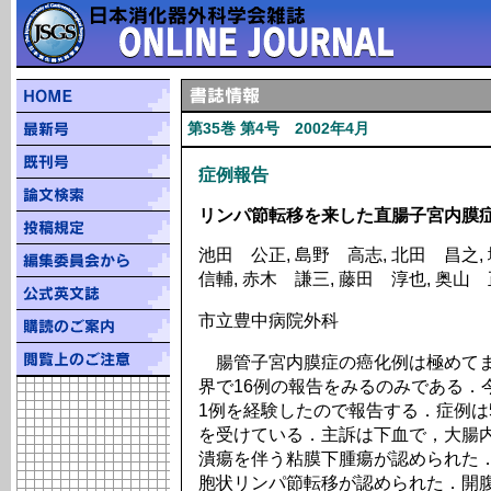
第35巻 第4号 2002年4月
症例報告
リンパ節転移を来した直腸子宮内膜症
池田 公正, 島野 高志, 北田 昌之,
信輔, 赤木 謙三, 藤田 淳也, 奥山
市立豊中病院外科
腸管子宮内膜症の癌化例は極めてま
界で16例の報告をみるのみである．
1例を経験したので報告する．症例は
を受けている．主訴は下血で，大腸
潰瘍を伴う粘膜下腫瘍が認められた．
胞状リンパ節転移が認められた．開