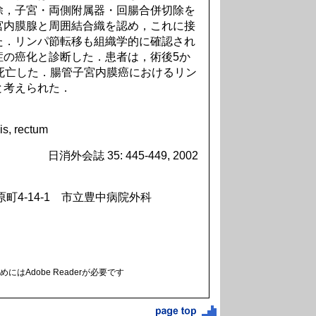
除，子宮・両側附属器・回腸合併切除を
宮内膜腺と周囲結合織を認め，これに接
た．リンパ節転移も組織学的に確認され
症の癌化と診断した．患者は，術後5か
死亡した．腸管子宮内膜癌におけるリン
と考えられた．
is, rectum
日消外会誌 35: 445-449, 2002
原町4-14-1 市立豊中病院外科
にはAdobe Readerが必要です