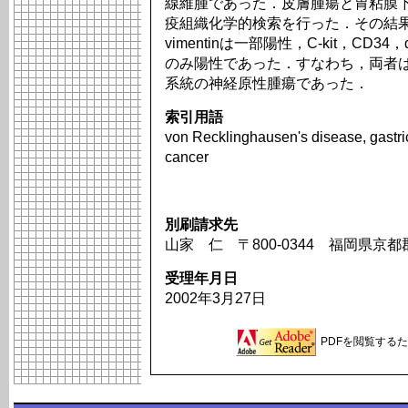
線維腫であった．皮膚腫瘍と胃粘膜
疫組織化学的検索を行った．その結果
vimentinは一部陽性，C-kit，CD3
のみ陽性であった．すなわち，両者
系統の神経原性腫瘍であった．
索引用語
von Recklinghausen's disease, gastric
cancer
別刷請求先
山家 仁 〒800-0344 福岡県京
受理年月日
2002年3月27日
PDFを閲覧するため