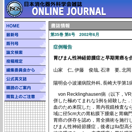
第35巻 第6号 2002年6月
症例報告
胃びまん性神経節腫症と早期胃癌を合併したv
山家 仁, 伊藤 俊哉, 石津 要, 北
陽明会小波瀬病院外科, 長崎大学第1
von Recklinghausen病（
併した極めてまれな1例を経験した．
血のため来院した．胃内視鏡検査な
域に径5cm大の胃粘膜下腫瘍と胃幽
胃癌の併存を認め，胃全摘術を施行
びまん性神経節腫症，後者はIIa型