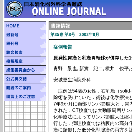
第35巻 第8号 2002年8月
症例報告
原発性胃癌と乳癌胃転移が併存した1
青野 景也, 新實 紀二, 横井 俊平,
安城更生病院外科
症例は54歳の女性．右乳癌（solid-tu
除術を受けていた．術後は化学療法
7年9か月に頸部リンパ節腫大と，胃
された．CT検査では大動脈周囲リン
化学療法によってリンパ節腫大は縮
行した．病理検査では粘膜内の高分
癌に類似した低分化型腺癌の両方を