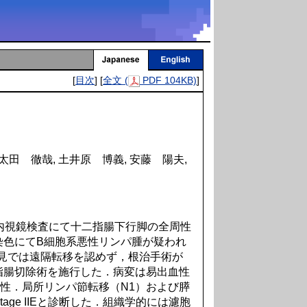
[
目次
] [
全文 (
PDF 104KB)
]
 太田 徹哉, 土井原 博義, 安藤 陽夫,
内視鏡検査にて十二指腸下行脚の全周性
染色にてB細胞系悪性リンパ腫が疑われ
見では遠隔転移を認めず，根治手術が
指腸切除術を施行した．病変は易出血性
周性．局所リンパ節転移（N1）および膵
tage IIEと診断した．組織学的には濾胞