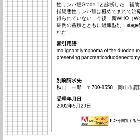
性リンパ腫Grade 1と診断した．
指腸悪性リンパ腫は極めてまれで治
得られていない．今後，新WHO（World H
症例の蓄積とともに組織型別，sta
れた．
索引用語
malignant lymphoma of the duodenum,
preserving pancreaticoduodenectomy
別刷請求先
秋山 一郎 〒700-8558 岡山市鹿
受理年月日
2002年5月29日
PDFを閲覧するため