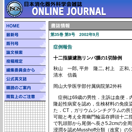
第35巻 第9号 2002年9月
症例報告
十二指腸濾胞リンパ腫の1切除例
秋山 一郎, 平井 隆二, 村上 正和,
清水 信義
岡山大学医学部付属病院第2外科
症例は69歳の男性．主訴は血便．
隆起性病変を認め，生検材料の免疫
た．CT，ガリウムシンチグラムの所
可能と考え全胃幽門輪温存膵頭十二
で乳頭部から尾側へ長さ5.2cmの全
浸潤を認めMusshoff分類（改変）のS