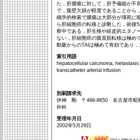
た．肝腫瘍に対して，肝予備能が不良
で，腹壁欠損が軽度であることから
織学的検索で腫瘍は大部分が壊死に
ら肝細胞癌の転移と診断した．術後
察中である．肝生検や経皮的エタノ
ない，肝細胞癌の腹直筋転移は極め
動脈からのTAIは極めて有効であり
索引用語
hepatocellular carcinoma, metastasis 
transcatheter arterial infusion
別刷請求先
伊神 剛 〒466-8650 名古屋市
外科
受理年月日
2002年5月29日