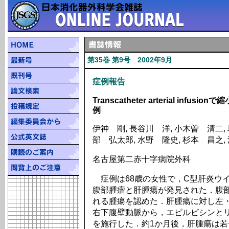
第35巻 第9号 2002年9月
症例報告
Transcatheter arterial in
例
伊神 剛, 長谷川 洋, 小木曽 清二, 
部 弘太郎, 水野 隆史, 杉本 昌之,
名古屋第二赤十字病院外科
症例は68歳の女性で，C型肝炎ウ
腹部腫瘤と肝腫瘍が発見された．腹部
れる腫瘍を認めた．肝腫瘍に対し左
右下腹壁動脈から，エピルビシンとリ
を施行した．約1か月後，肝腫瘍は