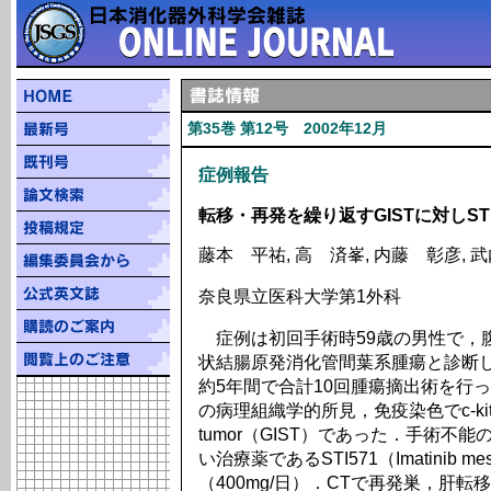
第35巻 第12号 2002年12月
症例報告
転移・再発を繰り返すGISTに対しST
藤本 平祐, 高 済峯, 内藤 彰彦, 
奈良県立医科大学第1外科
症例は初回手術時59歳の男性で，腹
状結腸原発消化管間葉系腫瘍と診断
約5年間で合計10回腫瘍摘出術を行
の病理組織学的所見，免疫染色でc-kit陽性のgas
tumor（GIST）であった．手術
い治療薬であるSTI571（Imatinib m
（400mg/日）．CTで再発巣，肝