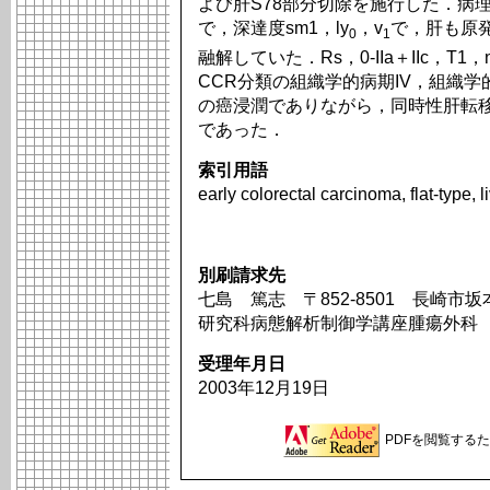
よび肝S78部分切除を施行した．病
で，深達度sm1，ly
，v
で，肝も原
0
1
融解していた．Rs，0-IIa＋IIc，T
CCR分類の組織学的病期IV，組織
の癌浸潤でありながら，同時性肝転
であった．
索引用語
early colorectal carcinoma, flat-type, l
別刷請求先
七島 篤志 〒852-8501 長崎市
研究科病態解析制御学講座腫瘍外科
受理年月日
2003年12月19日
PDFを閲覧するため