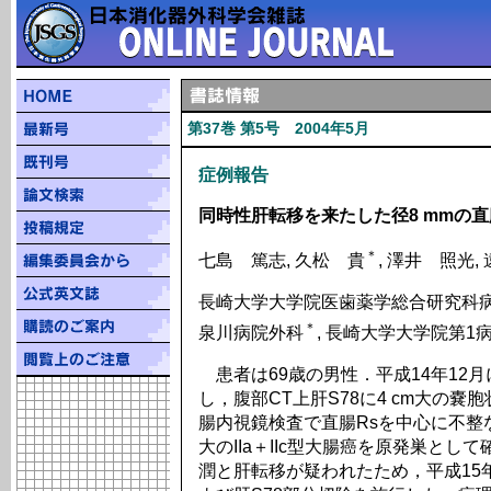
第37巻 第5号 2004年5月
症例報告
同時性肝転移を来たした径8 mmの直
＊
七島 篤志, 久松 貴
, 澤井 照光,
長崎大学大学院医歯薬学総合研究科病
＊
泉川病院外科
, 長崎大学大学院第1
患者は69歳の男性．平成14年12
し，腹部CT上肝S78に4 cm大の
腸内視鏡検査で直腸Rsを中心に不整
大のIIa＋IIc型大腸癌を原発巣と
潤と肝転移が疑われたため，平成15年