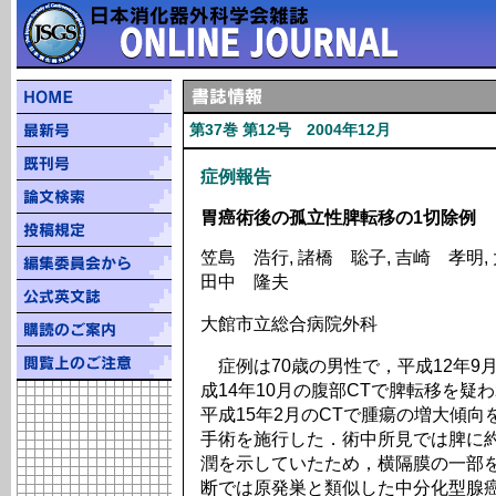
第37巻 第12号 2004年12月
症例報告
胃癌術後の孤立性脾転移の1切除例
笠島 浩行, 諸橋 聡子, 吉崎 孝明, 
田中 隆夫
大館市立総合病院外科
症例は70歳の男性で，平成12年9
成14年10月の腹部CTで脾転移を疑
平成15年2月のCTで腫瘍の増大傾
手術を施行した．術中所見では脾に約
潤を示していたため，横隔膜の一部
断では原発巣と類似した中分化型腺