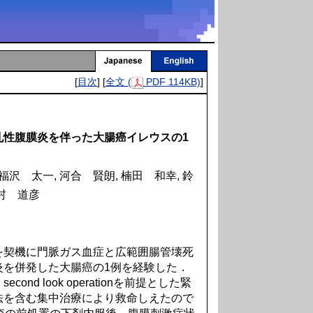
[
目次
] [
全文 (
PDF 114KB)
]
孔性腹膜炎を伴った大腸癌イレウスの1
福沢 太一, 河合 賢朗, 楠田 和幸, 鈴
北村 道彦
契機に門脈ガス血症と広範囲腸管壊死
炎を併発した大腸癌の1例を経験した．
d look operationを前提とした緊
法を含む集中治療により救命しえたので