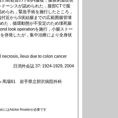
査の前処置の下剤内服後，腹膜刺激症状
ドーシスが認められた．腹部CTで腹
像が認められ，緊急手術を施行したところ，
端付近からS状結腸までの広範囲腸管壊
認めた．循環動態が不安定のため壊死腸
 look operationを施行，小腸ストー
Cを併発したが，集中治療により全身状
．
l necrosis, ileus due to colon cancer
日消外会誌 37: 1924-1929, 2004
龍ヶ馬場61 岩手県立胆沢病院外科
にはAdobe Readerが必要です