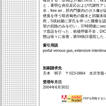
報告する．症例は57歳の男性で，検
と，著明な炎症反応および代謝性アシ
水，free air，肝内門脈内のガス
便臭を伴う暗赤褐色の腹水と回腸末
死，S状結腸に穿孔を伴った腫瘤を
管の切除のみを行い，37時間後にsecond
マ造設を行った．術後呼吸不全，DI
態は徐々に改善，第59病日退院した
索引用語
portal venous gas, extensive intentina
別刷請求先
天本 明子 〒023-0864 水沢市
受理年月日
2004年6月30日
PDFを閲覧するため