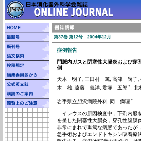
第37巻 第12号 2004年12月
症例報告
門脈内ガスと閉塞性大腸炎および穿
例
天本 明子, 三田村 篤, 高津 尚子, 
＊
木 雄, 遠藤 義洋, 君塚 五郎
, 
＊
岩手県立胆沢病院外科, 同 病理
イレウスの原因検査中，下剤内服を
を呈した閉塞性大腸炎，穿孔性腹膜
非常にまれで重篤な病態であったが，secon
急手術およびエンドトキシン吸着療