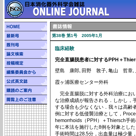
第38巻 第1号 2005年1月
臨床経験
完全直腸脱患者に対するPPH＋Thie
壁島 康郎, 田野 敦子, 亀山 哲章,
霞ヶ浦医療センター外科
完全直腸脱に対する外科治療におい
な治療成績が報告される．しかし，
する場合も少なくない．我々は高齢
例に対する低侵襲治療として，Procedure f
hemorrhoids（PPH）＋Thiers
年に本法を施行した8例を対象とした
手術時間は28.5分，出血量は極少量