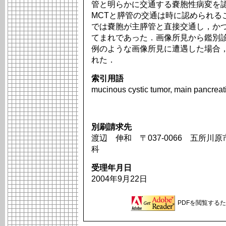
管と明らかに交通する嚢胞性病変を認
MCTと膵管の交通は時に認められる
では嚢胞が主膵管と直接交通し，か
てまれであった．画像所見から鑑別
例のような画像所見に遭遇した場合，
れた．
索引用語
mucinous cystic tumor, main pancreat
別刷請求先
渡辺 伸和 〒037-0066 五所川
科
受理年月日
2004年9月22日
PDFを閲覧するため