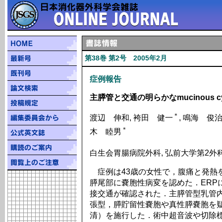
第38巻 第2号 2005年2月
症例報告
主膵管と交通の明らかなmucinous cys
＊
渡辺 伸和, 袴田 健一
, 鳴海 俊
＊
木 睦男
白生会胃腸病院外科, 弘前大学第2外
症例は43歳の女性で，腹痛と発熱を
膵尾部に嚢胞性病変を認めた．ERP
接交通が確認された．主膵管型乳管内
張型，膵貯留性嚢胞や真性膵嚢胞を疑
清）を施行した．術中超音波や切除標