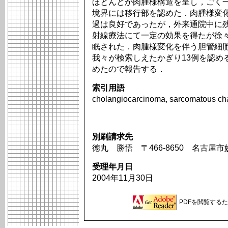
ほとんどが肉腫様構造を呈し，ごく
境界には移行部を認めた．肉腫様変
過は良好であったが，外来通院中に
射線療法にて一定の効果を得たが徐々
眠された．肉腫様変化を伴う胆管細
我々が検索しえたかぎり13例を認め
めたので報告する．
索引用語
cholangiocarcinoma, sarcomatous ch
別刷請求先
徳丸 勝悟 〒466-8650 名古屋
受理年月日
2004年11月30日
PDFを閲覧するため