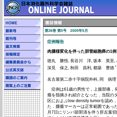
第38巻 第5号 2005年5月
症例報告
肉腫様変化を伴った胆管細胞癌の1例
徳丸 勝悟, 長谷川 洋, 坂本 英至,
深見 保之, 秋田 昌利, 都築 豊徳
名古屋第二赤十字病院外科, 同 病理
症例は61歳の男性で，上腹部痛，
瘤を指摘され紹介となった．当院のダ
区におよぶlow density tumo
た．腫瘍マーカーは正常範囲であった
月7日にリンパ節郭清を伴う肝左葉