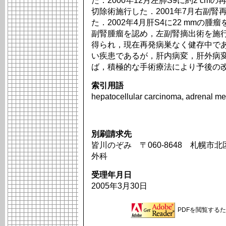
た．2000年12月左肺S9に約2 c
切除術施行した．2001年7月右副
た．2002年4月肝S4に22 mmの腫
副腎腫瘤を認め，左副腎摘出術を施
得られ，現在再発病巣なく健存中で
い疾患であるが，肝内病変，肝外病
ば，積極的な手術療法により予後の
索引用語
hepatocellular carcinoma, adrenal met
別刷請求先
皆川のぞみ 〒060-8648 札幌市
外科
受理年月日
2005年3月30日
PDFを閲覧するため