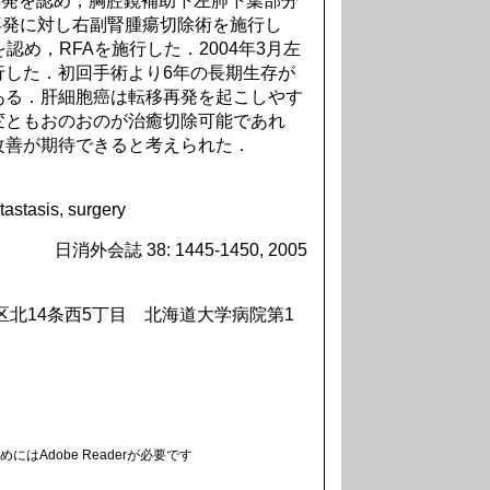
mの再発を認め，胸腔鏡補助下左肺下葉部分
腎再発に対し右副腎腫瘍切除術を施行し
瘤を認め，RFAを施行した．2004年3月左
行した．初回手術より6年の長期生存が
ある．肝細胞癌は転移再発を起こしやす
変ともおのおのが治癒切除可能であれ
改善が期待できると考えられた．
astasis, surgery
日消外会誌 38: 1445-1450, 2005
北区北14条西5丁目 北海道大学病院第1
にはAdobe Readerが必要です