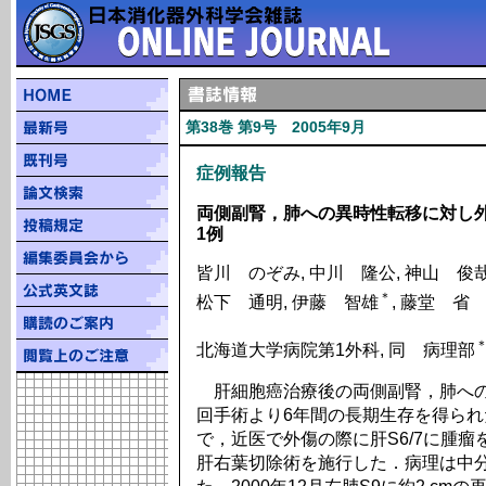
第38巻 第9号 2005年9月
症例報告
両側副腎，肺への異時性転移に対し
1例
皆川 のぞみ, 中川 隆公, 神山 俊哉
＊
松下 通明, 伊藤 智雄
, 藤堂 省
北海道大学病院第1外科, 同 病理部
肝細胞癌治療後の両側副腎，肺への
回手術より6年間の長期生存を得られ
で，近医で外傷の際に肝S6/7に腫瘤
肝右葉切除術を施行した．病理は中分化型肝