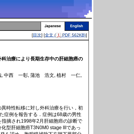
[
目次
] [
全文 (
PDF 562KB)
]
外科治療により長期生存中の肝細胞癌の
, 中西 一彰, 蒲池 浩文, 植村 一仁,
＊
異時性転移に対し外科治療を行い，初
た症例を報告する．症例は68歳の男性
を指摘され1998年2月肝細胞癌の診断で
細胞癌T3N0M0 stage IIIであっ