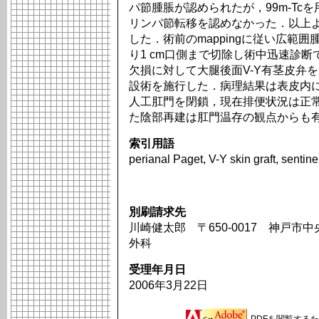
パ節腫脹が認められたが，99m-Tcを用いたsen
リンパ節転移を認めなかった．以上よ
した．術前のmappingに従い広範
り1 cm口側まで切除し術中迅速診
欠損に対して大腿後面V-Y有茎皮弁
設術を施行した．病理結果は表皮内に
人工肛門を閉鎖，現在排便状況は正常
た陰部再建は肛門温存の観点からも
索引用語
perianal Paget, V-Y skin graft, senti
別刷請求先
川崎健太郎 〒650-0017 神戸市
外科
受理年月日
2006年3月22日