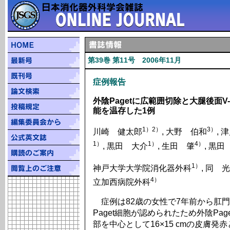
第39巻 第11号 2006年11月
症例報告
外陰Pagetに広範囲切除と大腿後面
能を温存した1例
1）2）
3）
川崎 健太郎
, 大野 伯和
, 
1）
1）
4）
, 黒田 大介
, 生田 肇
, 黒
1）
神戸大学大学院消化器外科
, 同 
4）
立加西病院外科
症例は82歳の女性で7年前から肛
Paget細胞が認められたため外陰Pa
部を中心として16×15 cmの皮膚