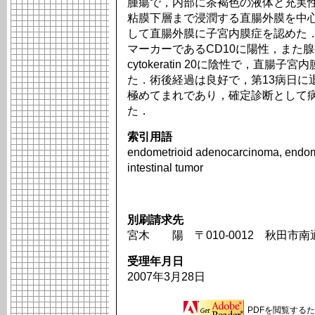
腫瘍で，内部に茶褐色の液体と充実
粘膜下層まで浸潤する直腸外膜を中
して直腸外膜に子宮内膜症を認めた
マーカーであるCD10に陽性，また腺癌細胞
cytokeratin 20に陰性で，直
た．術後経過は良好で，第13病日に
極めてまれであり，確定診断として
た．
索引用語
endometrioid adenocarcinoma, endome
intestinal tumor
別刷請求先
宮木 陽 〒010-0012 秋田市南
受理年月日
2007年3月28日
PDFを閲覧するため