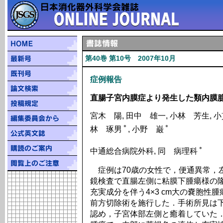
第40巻 第10号 2007年10月
症例報告
直腸子宮内膜症より発生した類内膜腺
宮木 陽, 田中 雄一, 小林 芳生, 小
＊
＊
林 琢男
, 小野 巌
＊
中通総合病院外科, 同 病理科
症例は70歳の女性で，便通異常，
鏡検査で直腸左側に粘膜下腫瘍様の隆
充実成分を伴う4×3 cm大の嚢胞性
前方切除術を施行した．手術所見は下
認め，子宮体部左側と癒着していた．摘出標