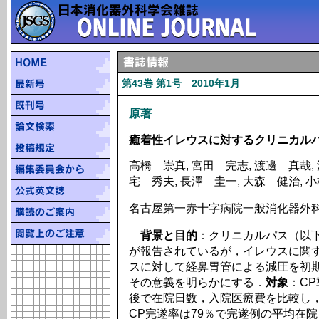
第43巻 第1号 2010年1月
原著
癒着性イレウスに対するクリニカル
高橋 崇真, 宮田 完志, 渡邊 真哉, 
宅 秀夫, 長澤 圭一, 大森 健治, 
名古屋第一赤十字病院一般消化器外
背景と目的
：クリニカルパス（以
が報告されているが，イレウスに関
スに対して経鼻胃管による減圧を初
その意義を明らかにする．
対象
：CP
後で在院日数，入院医療費を比較し，
CP完遂率は79％で完遂例の平均在院