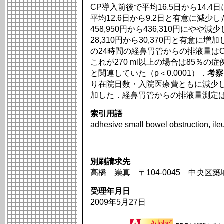
CP導入前後で平均16.5日から14.
平均12.6日から9.2日と有意に減少し
458,950円から436,310円にや
28,310円から30,370円と有意に増
の24時間の経鼻胃管からの排液量は
これが270 ml以上の場合は85％の
と関連していた（p＜0.0001）．
考察
り在院日数・入院医療費ともに減少
加した．経鼻胃管からの排液量測定
索引用語
adhesive small bowel obstruction, ileu
別刷請求先
高橋 崇真 〒104-0045 中央区
受理年月日
2009年5月27日