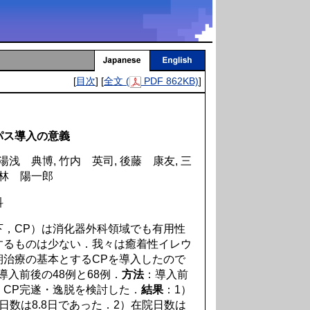
[
目次
] [
全文 (
PDF 862KB)
]
パス導入の意義
湯浅 典博, 竹内 英司, 後藤 康友, 三
小林 陽一郎
科
下，CP）は消化器外科領域でも有用性
するものは少ない．我々は癒着性イレウ
期治療の基本とするCPを導入したので
導入前後の48例と68例．
方法
：導入前
CP完遂・逸脱を検討した．
結果
：1）
日数は8.8日であった．2）在院日数は