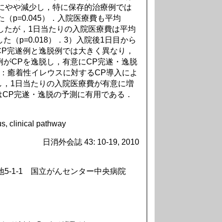
4日にやや減少し，特に保存的治療例では
た（p=0.045）．入院医療費も平均
や減少したが，1日当たりの入院医療費は平均
加した（p=0.018）．3）入院後1日目から
CP完遂例と逸脱例では大きく異なり，
症例がCPを逸脱し，有意にCP完遂・逸脱
：癒着性イレウスに対するCP導入によ
し，1日当たりの入院医療費が有意に増
はCP完遂・逸脱の予測に有用である．
s, clinical pathway
日消外会誌 43: 10-19, 2010
築地5-1-1 国立がんセンター中央病院