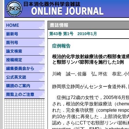
第43巻 第1号 2010年1月
症例報告
根治的化学放射線療法後の頸部食道癌再発に対
と頸部リンパ節郭清を施行した1例
川崎 誠一, 佐藤 弘, 坪佐 恭宏, 
静岡県立静岡がんセンター食道外科,
症例は72歳の女性で，2005年6月頸部食
され，根治的化学放射線療法（chemora
れた．完全奏功状態（complete re
約10か月後に再発した．上部消化管
認め，さらにCTで右頸部リンパ節転移を診断