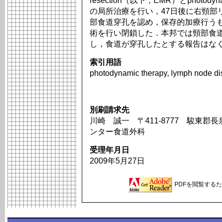
resection（以下，EMR）とphotod
の局所治療を行い，47日後に右頸部
部食道穿孔を認め，保存的加療行う
術を行い閉鎖した．本邦では頸部食道
し，食道が穿孔したとする報告はな
索引用語
photodynamic therapy, lymph node dis
別刷請求先
川崎 誠一 〒411-8777 駿東郡
ンター食道外科
受理年月日
2009年5月27日
PDFを閲覧するため